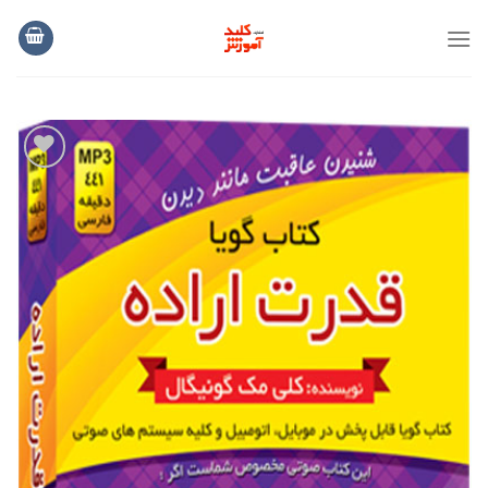
فتن
ه
حتوای
افزودن
به
علاقه
مندی
ها